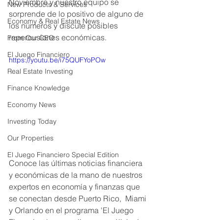
Noviembre y nuestro equipo se 
New Products & Services
sorprende de lo positivo de alguno de 
Economy & Real Estate News
los números y discute posibles 
repercusiones económicas. 
From Our CEO
El Juego Financiero
https://youtu.be/i75QUFYoPOw
Real Estate Investing
Finance Knowledge
Economy News
Investing Today
Our Properties
El Juego Financiero Special Edition
Conoce las últimas noticias financiera 
y económicas de la mano de nuestros 
expertos en economía y finanzas que 
se conectan desde Puerto Rico,  Miami 
y Orlando en el programa 'El Juego 