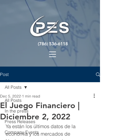
(786) 536-6118
Post
All Posts
Dec 5, 2022
1 min read
All Posts
El Juego Financiero |
In the press
Diciembre 2, 2022
Press Releases
Ya están los últimos datos de la 
Company Events
economía y los mercados de 