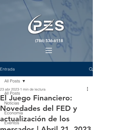
(786) 536-6118
Entrada
All Posts
23 abr 2023
1 min de lectura
All Posts
El Juego Financiero:
Noticias
Novedades del FED y
Economía
actualización de los
Eventos
mercados | Abril 21, 2023