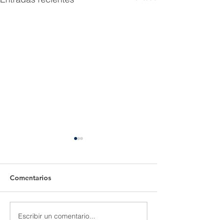
Comentarios
Escribir un comentario...
El Juego Financiero
Una forma difer