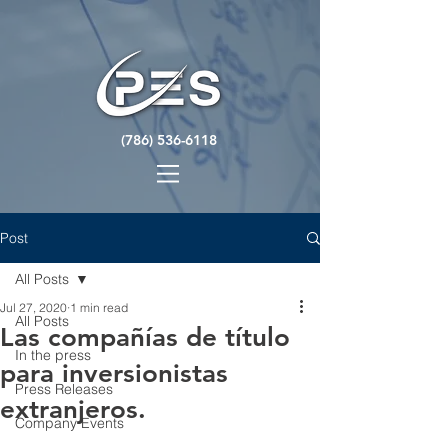
(786) 536-6118
Post
All Posts
Jul 27, 2020
1 min read
All Posts
Las compañías de título
In the press
para inversionistas
Press Releases
extranjeros.
Company Events