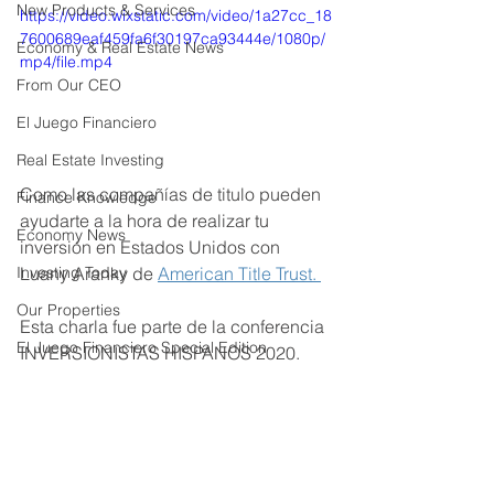
New Products & Services
https://video.wixstatic.com/video/1a27cc_18
7600689eaf459fa6f30197ca93444e/1080p/
Economy & Real Estate News
mp4/file.mp4
From Our CEO
El Juego Financiero
Real Estate Investing
Como las compañías de titulo pueden 
Finance Knowledge
ayudarte a la hora de realizar tu 
Economy News
inversión en Estados Unidos con 
Luany Aranky de 
American Title Trust. 
Investing Today
Our Properties
Esta charla fue parte de la conferencia 
El Juego Financiero Special Edition
INVERSIONISTAS HISPANOS 2020. 