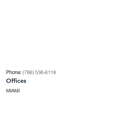
Phone:
(786) 536-6118
Offices
MIAMI
1000 Brickell Avenue, Suite 335 Miami,
Florida 33131
ORLANDO
200 E. Robinson St. Ste. 1230
Orlando, FL 32801