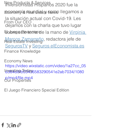
New Products & Services
Inversionistas Hispanos 2020 fue la 
economía mundial y como llegamos a 
Economy & Real Estate News
la situación actual con Covid-19. Les 
From Our CEO
dejamos con la charla que tuvo lugar 
El Juego Financiero
sobre este tema de la mano de 
Virginia 
Marcos Zamarreño
, redactora jefe de 
Real Estate Investing
SegurosTV
 y 
Seguros elEconomista.es
Finance Knowledge
Economy News
https://video.wixstatic.com/video/1a27cc_05
Investing Today
d384d8fb03436583290541e2ab7034/1080
p/mp4/file.mp4
Our Properties
El Juego Financiero Special Edition