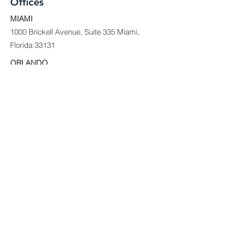
Offices
MIAMI
1000 Brickell Avenue, Suite 335 Miami,
Florida 33131
ORLANDO
200 E. Robinson St. Ste. 1230
Orlando, FL 32801
PUERTO RICO
Ave Ponce de León 1225
Suite MZ E1
VIG Tower
Santurce, PR 09907
© 2017 PRIVATE EQUITY SOLUTIONS
LLC.
Risk Disclaimer:
Investing in private real