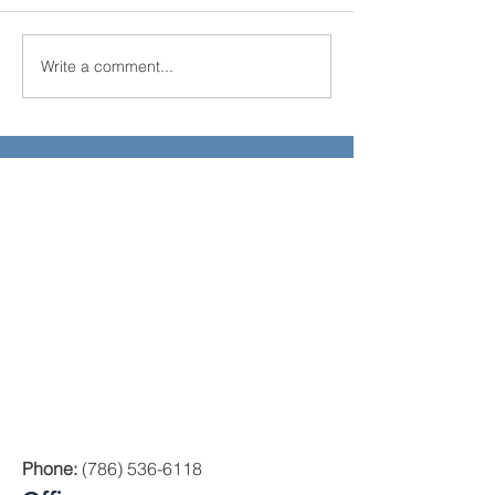
Write a comment...
El Juego Financiero
Florida Real Est
Special Edition | Episodio
Investments
10
Phone:
(786) 536-6118