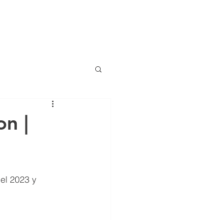
(786) 536-6
CONTACTO
NOTICIAS
on |
el 2023 y 