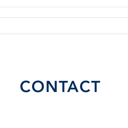
Una forma diferente de
El J
invertir en bienes raices
Nove
actu
merc
CONTACT