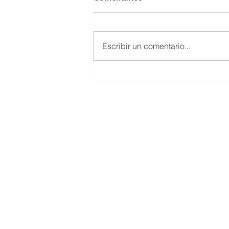
Escribir un comentario...
El Juego Financiero Special
Edition | Episodio 11