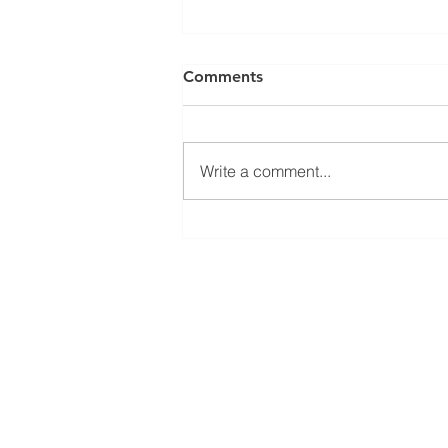
Comments
Write a comment...
Inflation, Deflation, and
Disinflation: What's the
Difference?