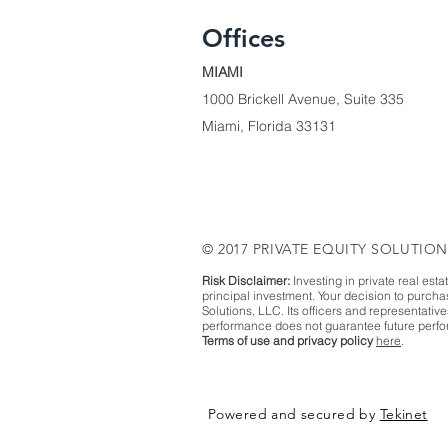
Offices
MIAMI
1000 Brickell Avenue, Suite 335
Miami, Florida 33131
© 2017 PRIVATE EQUITY SOLUTION
Risk Disclaimer:
Investing in private real esta
principal investment. Your decision to purch
Solutions, LLC. Its officers and representativ
performance does not guarantee future perfor
Terms of use and privacy policy
here
.
Powered and secured by
Tekinet