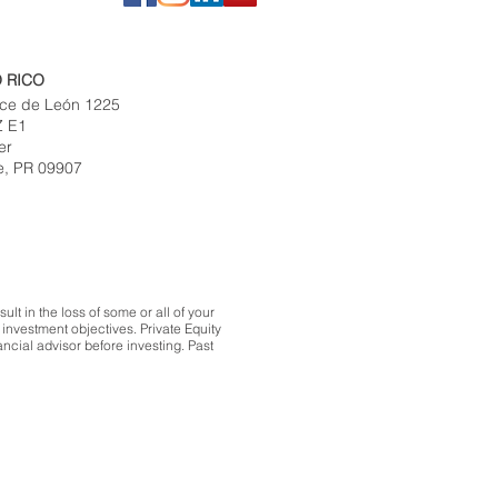
 RICO
ce de León 1225
Z E1
er
e, PR 09907
lt in the loss of some or all of your
investment objectives. Private Equity
ncial advisor before investing. Past