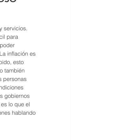
 servicios. 
il para 
 poder 
a inflación es 
ido, esto 
o también 
s personas 
ndiciones 
os gobiernos 
es lo que el 
iones hablando 