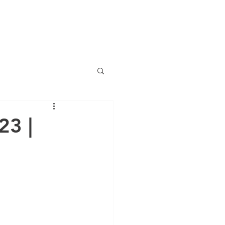
(786) 536-6
CTS
CONTACT
NEWS
ng
23 |
anciero Special Edition