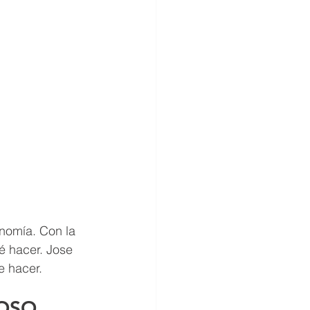
nomía. Con la 
é hacer. Jose 
 hacer.   
OSO 