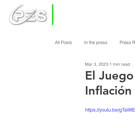
PRIVATE
EQUITY
SOLUTIONS
All Posts
In the press
Press 
HOME
HOW DOES PES WORK
Mar 3, 2023
1 min read
Economy & Real Estate News
El Juego
Inflación
Finance Knowledge
Econom
https://youtu.be/gTaWt