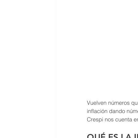
Vuelven números que
inflación dando núm
Crespi nos cuenta en
QUÉ ES LA 