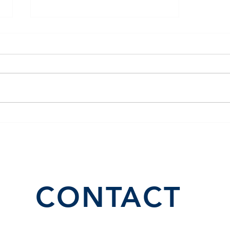
What is a Bull Market and
How Do You Know When
You’re In One?
CONTACT