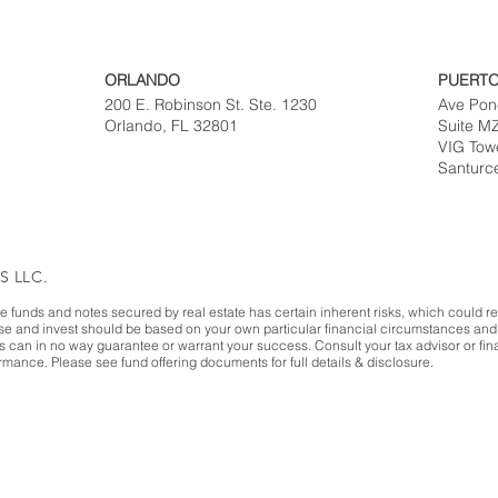
ORLANDO
PUERTO
200 E. Robinson St. Ste. 1230
Ave Pon
Orlando, FL 32801
Suite M
VIG Tow
Santurc
S LLC.
te funds and notes secured by real estate has certain inherent risks, which could resu
ase and invest should be based on your own particular financial circumstances and 
es can in no way guarantee or warrant your success. Consult your tax advisor or fina
mance. Please see fund offering documents for full details & disclosure.